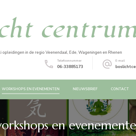
icht centru
iki opleidingen in de regio Veenendaal, Ede, Wageningen en Rhenen
Telefoonnummer
E-mail
06-33885173
boslichtc
WORKSHOPS EN EVENEMENTEN
NIEUWSBRIEF
CONTACT
orkshops en evenement