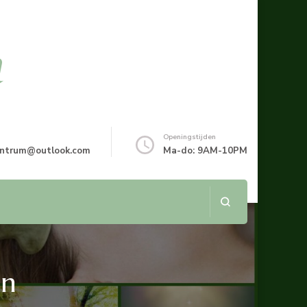
m
Openingstijden
entrum@outlook.com
Ma-do: 9AM-10PM
en